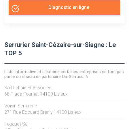
Diagnostic en ligne
Serrurier Saint-Cézaire-sur-Siagne : Le
TOP 5
Liste informative et aléatoire: certaines entreprises ne font pas
partie du réseau de partenaire Ou-Serrurier.fr
Sarl Lehain Et Associes
68 Place Fournet
14100
Lisieux
Voisin Serrurerie
271 Rue Edouard Branly
14100
Lisieux
Fouquet Sa