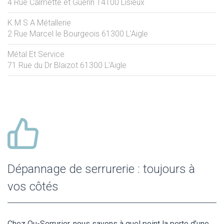
4 Rue Calmette et Guérin
14100
Lisieux
K M S A Métallerie
2 Rue Marcel le Bourgeois
61300
L'Aigle
Métal Et Service
71 Rue du Dr Blaizot
61300
L'Aigle
Dépannage de serrurerie : toujours à
vos côtés
Chez Ou-Serrurier, nous savons à quel point la perte d’une