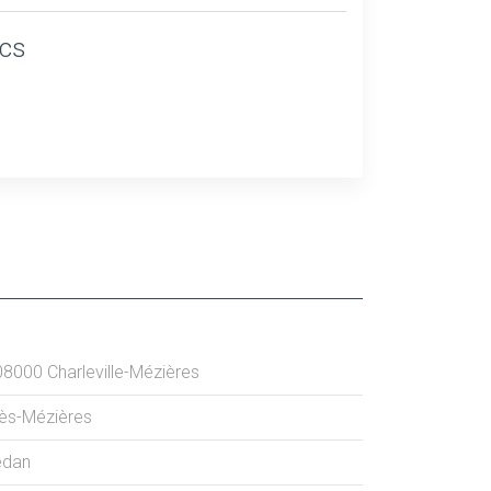
ics
08000
Charleville-Mézières
lès-Mézières
edan