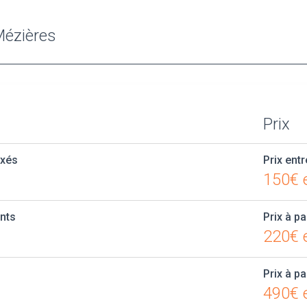
-Mézières
Prix
axés
Prix entr
150€ 
ants
Prix à pa
220€ e
Prix à pa
490€ e