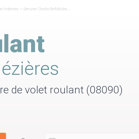
ier Ardennes
>
Serrurier Charleville-Mézières
>
Volet Roulant Charleville-Mézières
lant
Mézières
ure de volet roulant (08090)