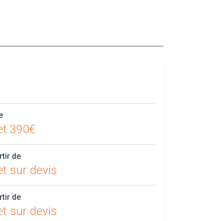
e
et 390€
rtir de
t sur devis
rtir de
t sur devis