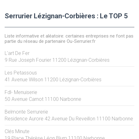
Serrurier Lézignan-Corbières : Le TOP 5
Liste informative et aléatoire: certaines entreprises ne font pas
partie du réseau de partenaire Ou-Serrurier.fr
L'art De Fer
9 Rue Joseph Fourier
11200
Lézignan-Corbières
Les Petassous
41 Avenue Wilson
11200
Lézignan-Corbières
Fdl- Menuiserie
50 Avenue Carnot
11100
Narbonne
Belmonte Serrurerie
Residence Aurore 42 Avenue Du Reveillon
11100
Narbonne
Clés Minute
19 Place Thérèse Léon Blum
11100
Narbonne