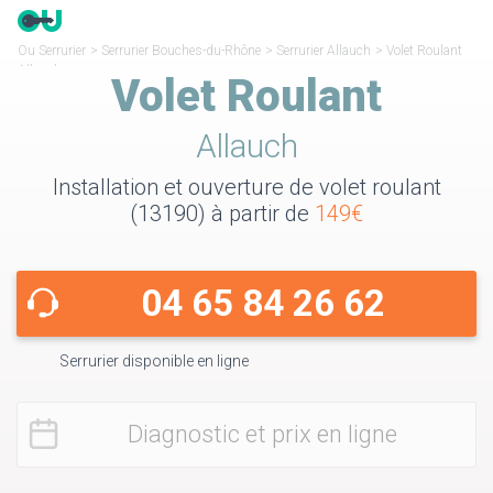
Ou Serrurier
>
Serrurier Bouches-du-Rhône
>
Serrurier Allauch
>
Volet Roulant
Allauch
Volet Roulant
Allauch
Installation et ouverture de volet roulant
(13190) à partir de
149€
04 65 84 26 62
Serrurier disponible en ligne
Diagnostic et prix en ligne