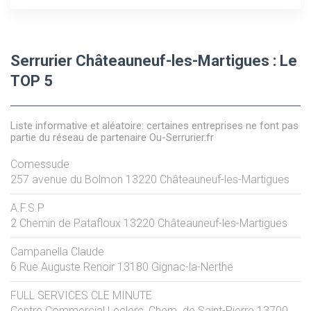
Serrurier Châteauneuf-les-Martigues : Le
TOP 5
Liste informative et aléatoire: certaines entreprises ne font pas
partie du réseau de partenaire Ou-Serrurier.fr
Comessude
257 avenue du Bolmon
13220
Châteauneuf-les-Martigues
A.F.S.P
2 Chemin de Patafloux
13220
Châteauneuf-les-Martigues
Campanella Claude
6 Rue Auguste Renoir
13180
Gignac-la-Nerthe
FULL SERVICES CLE MINUTE
Centre Commercial Leclerc, Chem. de Saint-Pierre
13700