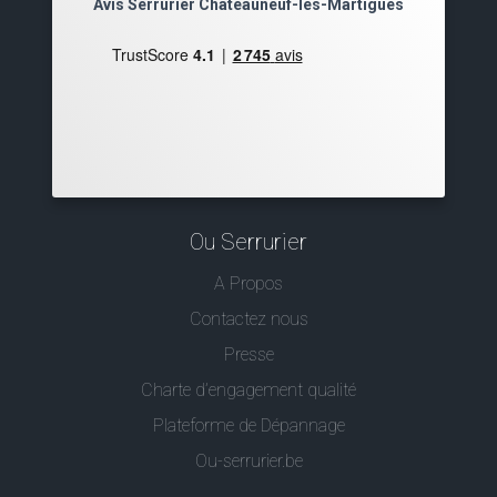
Avis Serrurier Châteauneuf-les-Martigues
Ou Serrurier
A Propos
Contactez nous
Presse
Charte d’engagement qualité
Plateforme de Dépannage
Ou-serrurier.be