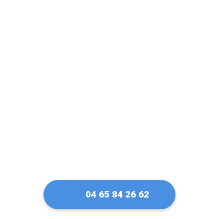
Un artisan serrurier
de confiance à
Marseille 13009
04 65 84 26 62