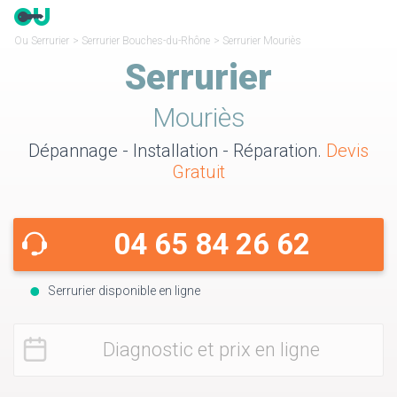
Ou Serrurier
>
Serrurier Bouches-du-Rhône
>
Serrurier Mouriès
Serrurier
Mouriès
Dépannage - Installation - Réparation.
Devis
Gratuit
04 65 84 26 62
Serrurier disponible en ligne
Diagnostic et prix en ligne