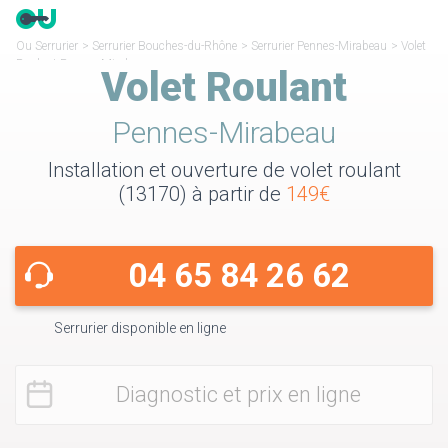
Ou Serrurier
>
Serrurier Bouches-du-Rhône
>
Serrurier Pennes-Mirabeau
>
Volet
Roulant Pennes-Mirabeau
Volet Roulant
Pennes-Mirabeau
Installation et ouverture de volet roulant
(13170) à partir de
149€
04 65 84 26 62
Serrurier disponible en ligne
Diagnostic et prix en ligne