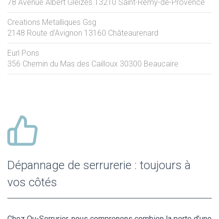
78 Avenue Albert Gleizes
13210
Saint-Rémy-de-Provence
Creations Metalliques Gsg
2148 Route d'Avignon
13160
Châteaurenard
Eurl Pons
356 Chemin du Mas des Cailloux
30300
Beaucaire
Dépannage de serrurerie : toujours à
vos côtés
Chez Ou-Serrurier, nous comprenons combien la perte d’une