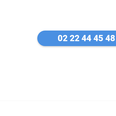
Un artisan serru
à Ouistreham
02 22 44 45 48