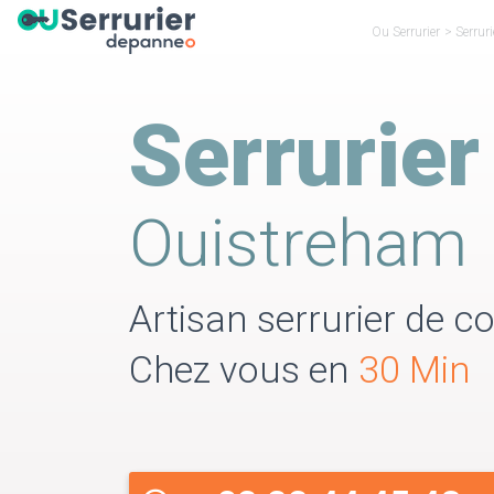
Ou Serrurier
>
Serrur
Serrurier
Ouistreham
Artisan serrurier de co
Chez vous en
30 Min