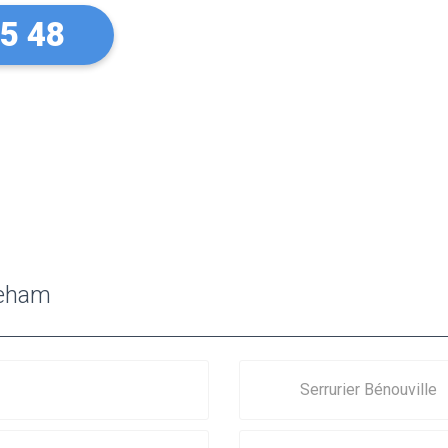
45 48
reham
Serrurier Bénouville