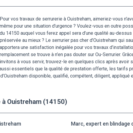
Pour vos travaux de serrurerie à Ouistreham, aimeriez-vous n’a
même pour une situation d’urgence ? Voulez-vous en outre posséde
du 14150 auquel vous ferez appel sera d’une qualité au-dessus d
préservée au mieux ? Le serrurier pas cher d’Ouistreham qui sa
apportera une satisfaction inégalée pour vos travaux d’installat
remplacement se trouve à n’en pas douter sur Ou-Serrurier. Grâc
invitons à vous servir, trouvez-le en quelques clics après avoi
ssi essentiels que la qualité de prestation offerte, les tarifs pra
d’Ouistreham disponible, qualifié, compétent, diligent, appliqué 
e à Ouistreham (14150)
uistreham
Marc, expert en blindage