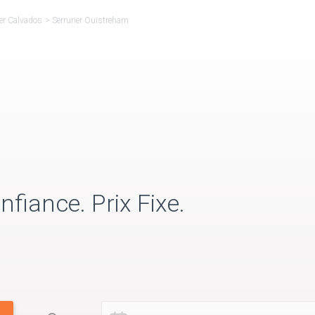
ier Calvados
>
Serrurier Ouistreham
nfiance. Prix Fixe.