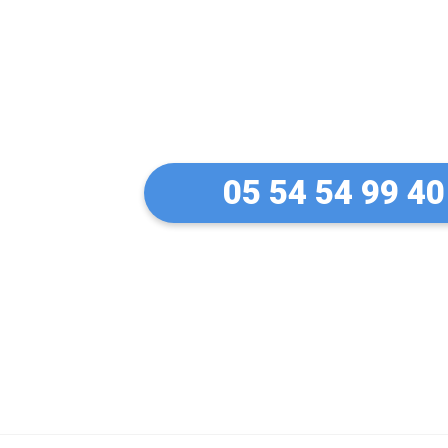
Un artisan de c
Charente-Marit
05 54 54 99 40