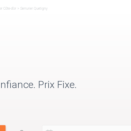
er Côte-d’or
>
Serrurier Quetigny
nfiance. Prix Fixe.