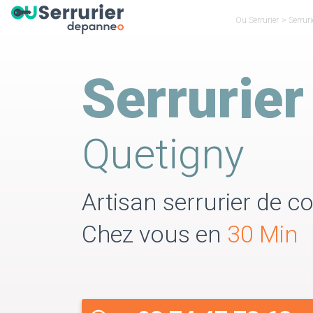
Ou Serrurier
>
Serruri
Serrurier
Quetigny
Artisan serrurier de co
Chez vous en
30 Min