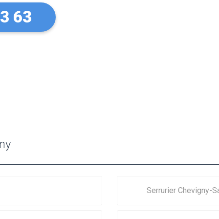
73 63
gny
Serrurier Chevigny-S