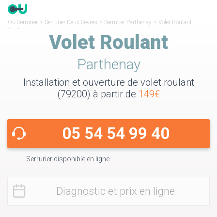
Ou Serrurier
>
Serrurier Deux-Sèvres
>
Serrurier Parthenay
>
Volet Roulant
Parthenay
Volet Roulant
Parthenay
Installation et ouverture de volet roulant
(79200) à partir de
149€
05 54 54 99 40
Serrurier disponible en ligne
Diagnostic et prix en ligne