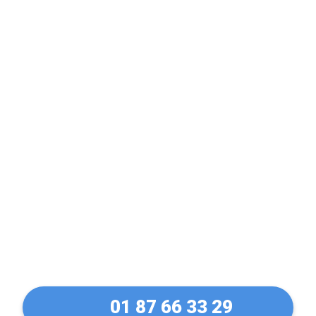
Porte claquée ? Fermée
à clé ? Pas de panique !
Ouverture de porte à
Arpajon en 30 Min
01 87 66 33 29