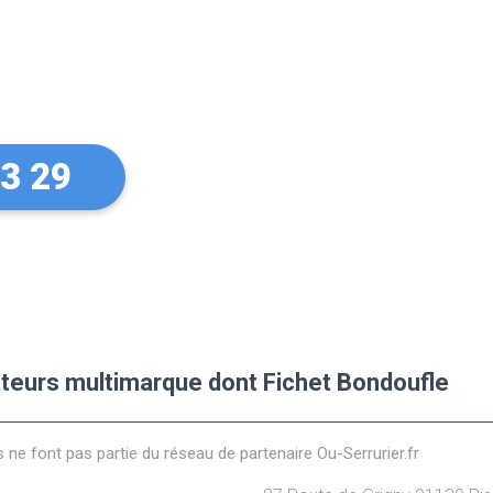
sur vos
Fichet
33 29
lateurs multimarque dont Fichet Bondoufle
s ne font pas partie du réseau de partenaire Ou-Serrurier.fr