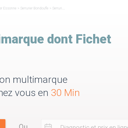
ier Essonne
>
Serrurier Bondoufle
>
Serrurier Réparateur Fichet Bondoufle
imarque dont Fichet
tion multimarque
Chez vous en
30 Min
Ou
Diagnostic et prix en lign