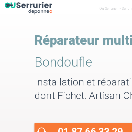
Ou Serrurier
>
Serrur
Réparateur mult
Bondoufle
Installation et répara
dont Fichet. Artisan 
01 87 66 33 29