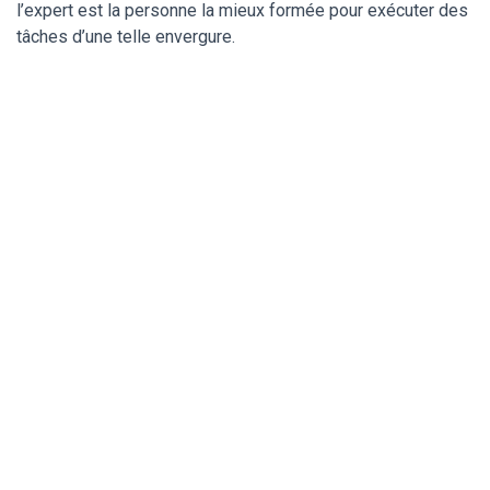
l’expert est la personne la mieux formée pour exécuter des
tâches d’une telle envergure.
Un serrurier de
confiance pour ma
serrure Vachette