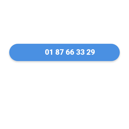
Déblocage et ouverture
de rideaux métallique à
Dourdan en 30 Min !
01 87 66 33 29