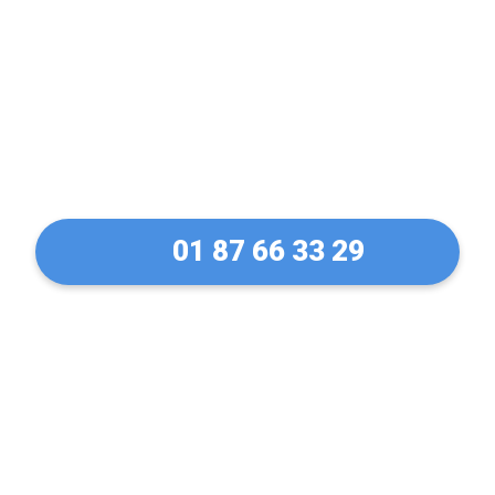
Votre Blindage de porte
A2P à Etrechy. La
protection sans
concession
01 87 66 33 29