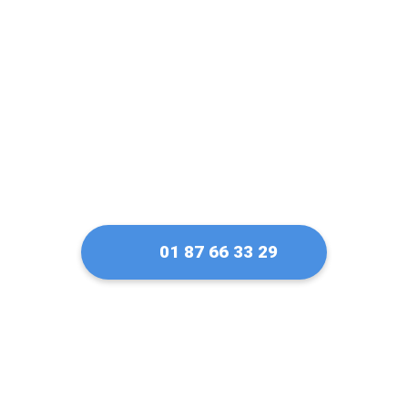
serrure Fichet à
Itteville
01 87 66 33 29