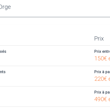
-Orge
Prix
axés
Prix entr
150€ 
ants
Prix à pa
220€ e
Prix à pa
490€ e