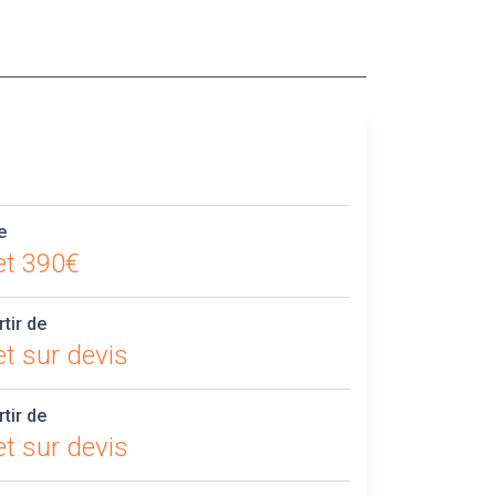
e
et 390€
rtir de
t sur devis
rtir de
t sur devis