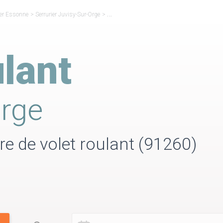
ier Essonne
>
Serrurier Juvisy-Sur-Orge
>
Volet Roulant Juvisy-Sur-Orge
lant
Orge
ure de volet roulant (91260)