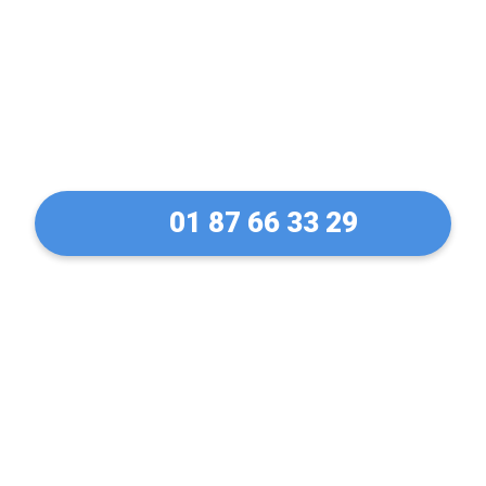
Déblocage et ouverture
de rideaux métallique à
Linas en 30 Min !
01 87 66 33 29