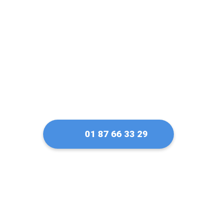
serrure Fichet à
Longjumeau
01 87 66 33 29