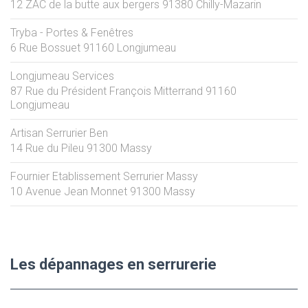
12 ZAC de la butte aux bergers
91380
Chilly-Mazarin
Tryba - Portes & Fenêtres
6 Rue Bossuet
91160
Longjumeau
Longjumeau Services
87 Rue du Président François Mitterrand
91160
Longjumeau
Artisan Serrurier Ben
14 Rue du Pileu
91300
Massy
Fournier Etablissement Serrurier Massy
10 Avenue Jean Monnet
91300
Massy
Les dépannages en serrurerie