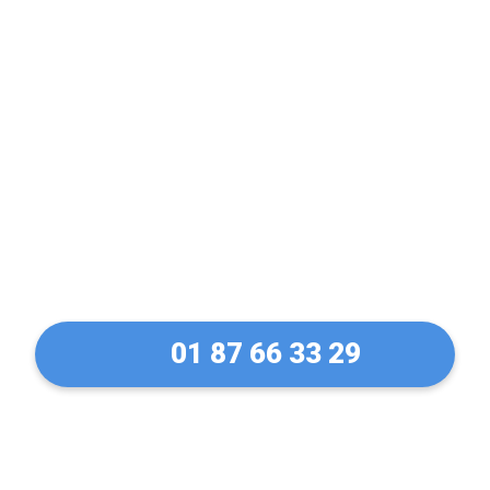
Déblocage et ouverture
de rideaux métallique à
Morsang-sur-Orge en 30
Min !
01 87 66 33 29