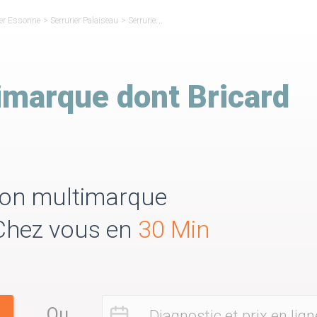
ier Essonne
>
Serrurier Palaiseau
>
Serrurier Réparateur Bricard Palaiseau
imarque dont Bricard
tion multimarque
 Chez vous en
30 Min
Ou
Diagnostic et prix en lign