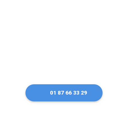
confiance pour ma
serrure Fichet à
Paray-Vieille-Poste
01 87 66 33 29