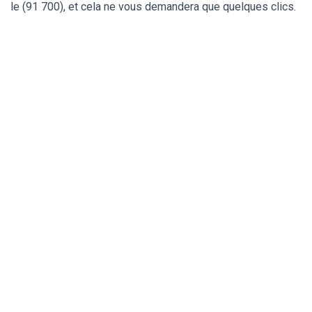
le (91 700), et cela ne vous demandera que quelques clics.
Un serrurier de
confiance pour ma
serrure Fichet à
Sainte-Geneviève-