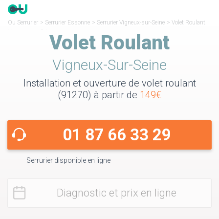
Ou Serrurier
>
Serrurier Essonne
>
Serrurier Vigneux-sur-Seine
>
Volet Roulant
Vigneux-sur-Seine
Volet Roulant
Vigneux-Sur-Seine
Installation et ouverture de volet roulant
(91270) à partir de
149€
01 87 66 33 29
Serrurier disponible en ligne
Diagnostic et prix en ligne