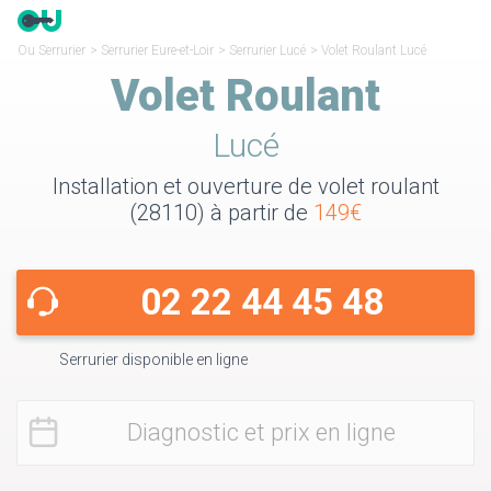
Ou Serrurier
>
Serrurier Eure-et-Loir
>
Serrurier Lucé
>
Volet Roulant Lucé
Volet Roulant
Lucé
Installation et ouverture de volet roulant
(28110) à partir de
149€
02 22 44 45 48
Serrurier disponible en ligne
Diagnostic et prix en ligne