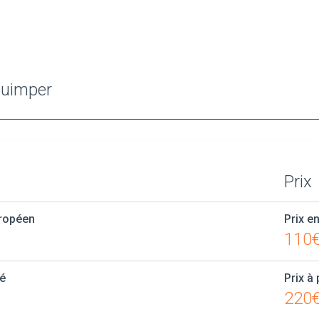
Quimper
Prix
uropéen
Prix en
110€
té
Prix à 
220€