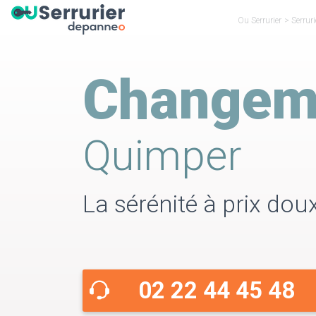
Ou Serrurier
>
Serruri
Changeme
Quimper
La sérénité à prix doux
02 22 44 45 48