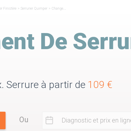
er Finistère
>
Serrurier Quimper
>
Changement de serrure Quimper
nt De Serru
. Serrure à partir de
109 €
Ou
Diagnostic et prix en lign