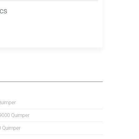
ics
Quimper
9000
Quimper
0
Quimper