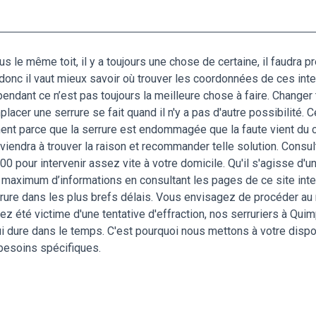
 le même toit, il y a toujours une chose de certaine, il faudra pr
nc il vaut mieux savoir où trouver les coordonnées de ces inter
ependant ce n’est pas toujours la meilleure chose à faire. Changer
lacer une serrure se fait quand il n'y a pas d'autre possibilité. 
ent parce que la serrure est endommagée que la faute vient du cyl
parviendra à trouver la raison et recommander telle solution. Consu
0 pour intervenir assez vite à votre domicile. Qu'il s'agisse d
 maximum d’informations en consultant les pages de ce site int
rrure dans les plus brefs délais. Vous envisagez de procéder au
z été victime d'une tentative d'effraction, nos serruriers à Quim
qui dure dans le temps. C'est pourquoi nous mettons à votre disp
besoins spécifiques.