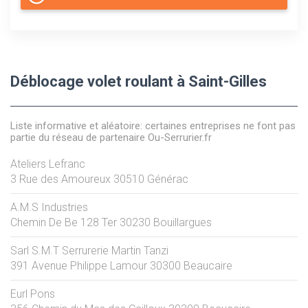
Déblocage volet roulant à Saint-Gilles
Liste informative et aléatoire: certaines entreprises ne font pas
partie du réseau de partenaire Ou-Serrurier.fr
Ateliers Lefranc
3 Rue des Amoureux
30510
Générac
A.M.S Industries
Chemin De Be 128 Ter
30230
Bouillargues
Sarl S.M.T Serrurerie Martin Tanzi
391 Avenue Philippe Lamour
30300
Beaucaire
Eurl Pons