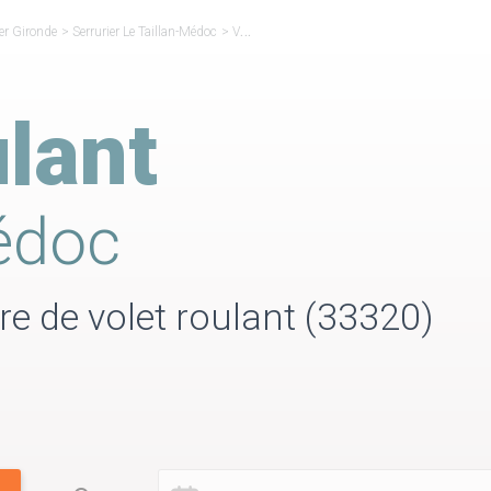
ier Gironde
>
Serrurier Le Taillan-Médoc
>
Volet Roulant Le Taillan-Médoc
lant
édoc
ure de volet roulant (33320)