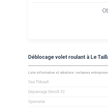
Ob
Déblocage volet roulant à Le Tai
Liste informative et aléatoire: certaines entreprise
Ssa Thibault
Dépannage Benoît 33
Spemetal