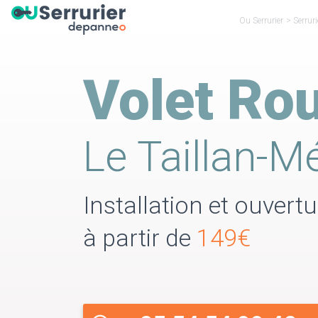
Ou Serrurier
>
Serrur
Volet Rou
Le Taillan-M
Installation et ouvert
à partir de
149€