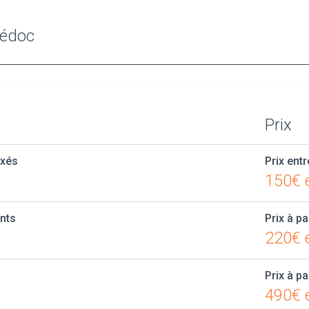
Médoc
Prix
axés
Prix entr
150€ 
ants
Prix à pa
220€ e
Prix à pa
490€ e