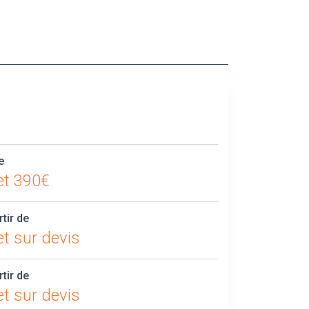
e
et 390€
rtir de
t sur devis
rtir de
t sur devis