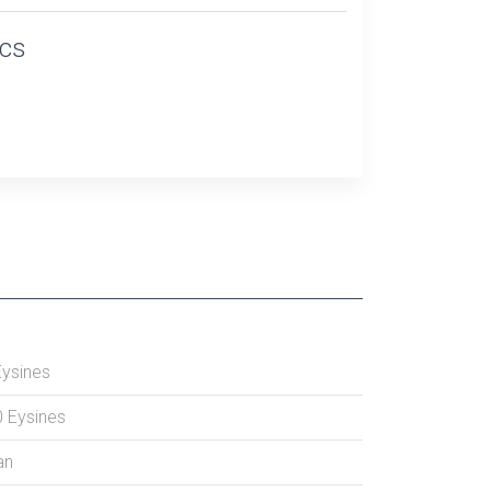
ics
Eysines
0
Eysines
an