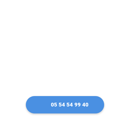
confiance pour ma
serrure Fichet à
Saint-Médard-en-
Jalles
05 54 54 99 40