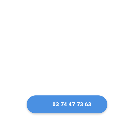
Un serrurier de
confiance pour ma
serrure Vachette à
Mulhouse
03 74 47 73 63