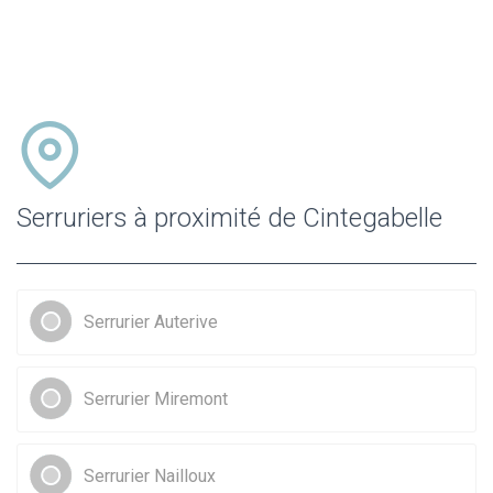
Serruriers à proximité de Cintegabelle
Serrurier Auterive
Serrurier Miremont
Serrurier Nailloux