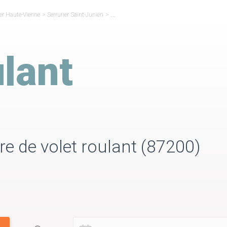
ier Haute-Vienne
>
Serrurier Saint-Junien
>
Volet Roulant Saint-Junien
lant
ure de volet roulant (87200)