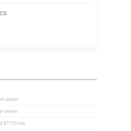
ics
nt-Junien
ur-Vienne
ud
87170
Isle