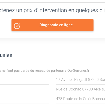
tenez un prix d'intervention en quelques cl
Diagnostic en ligne
Junien
s ne font pas partie du réseau de partenaire Ou-Serrurier.fr
17 Avenue Pingault
87200
Sai
Rue de Cognac
87700
Aixe-s
478 Route de la Croix Bacha