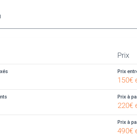
n
Prix
axés
Prix entr
150€ 
ants
Prix à pa
220€ e
Prix à pa
490€ e