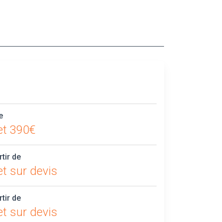
e
et 390€
rtir de
t sur devis
rtir de
t sur devis