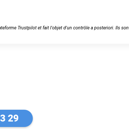
ateforme Trustpilot et fait l'objet d'un contrôle a posteriori. Ils
 serein à
Seine
33 29