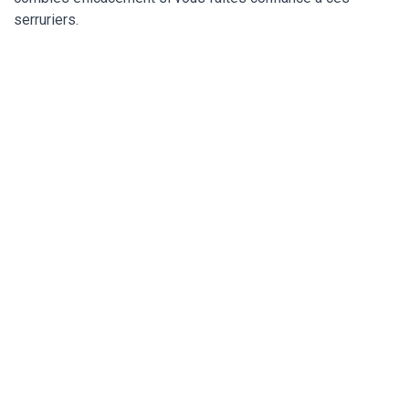
serruriers.
Un serrurier de
confiance pour ma
serrure Vachette