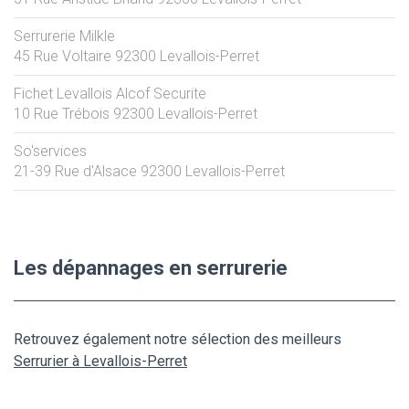
Serrurerie Milkle
45 Rue Voltaire
92300
Levallois-Perret
Fichet Levallois Alcof Securite
10 Rue Trébois
92300
Levallois-Perret
So'services
21-39 Rue d'Alsace
92300
Levallois-Perret
Les dépannages en serrurerie
Retrouvez également notre sélection des meilleurs
Serrurier à Levallois-Perret