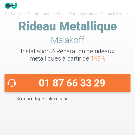
Ou Serrurier
>
Serrurier Hauts-de-Seine
>
Serrurier Malakoff
>
Rideau Métallique
Malakoff
Rideau Metallique
Malakoff
Installation & Réparation de rideaux
métalliques à partir de
149 €
01 87 66 33 29
Serrurier disponible en ligne