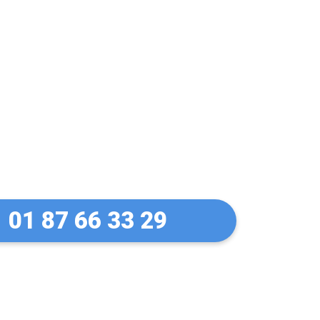
 Pas de panique !
 en 30 Min
01 87 66 33 29