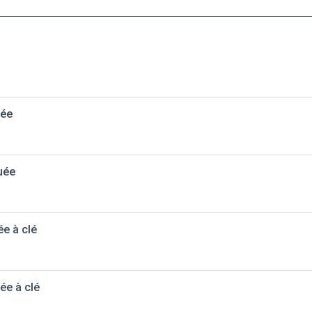
uée
uée
ée à clé
ée à clé