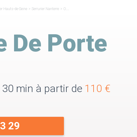
ier Hauts-de-Seine
>
Serrurier Nanterre
>
Ouverture de Porte Nanterre
e De Porte
 30 min à partir de
110 €
33 29