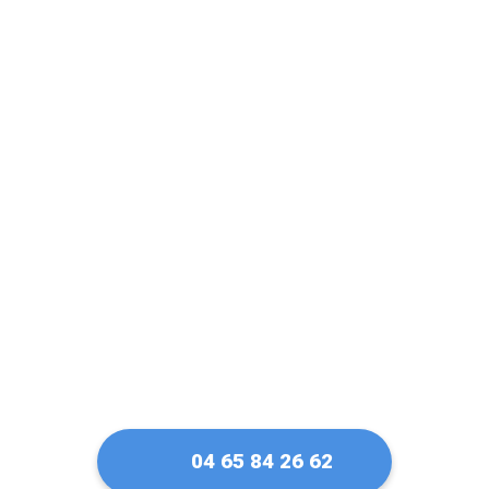
Un artisan serrurier
de confiance à
Lattes
04 65 84 26 62