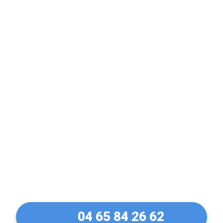
Porte claquée ? Fermée
à clé ? Pas de panique !
Ouverture de porte à
Mauguio en 30 Min
04 65 84 26 62