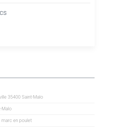
ics
ille
35400
Saint-Malo
t-Malo
e marc en poulet