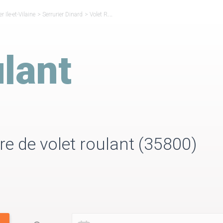
er Ile-et-Vilaine
>
Serrurier Dinard
>
Volet Roulant Dinard
lant
ure de volet roulant (35800)