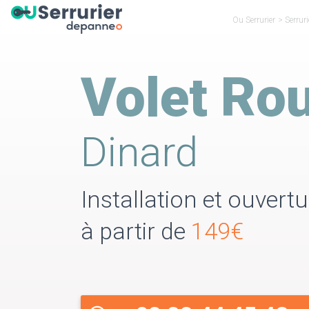
Ou Serrurier
>
Serruri
Volet Rou
Dinard
Installation et ouvert
à partir de
149€