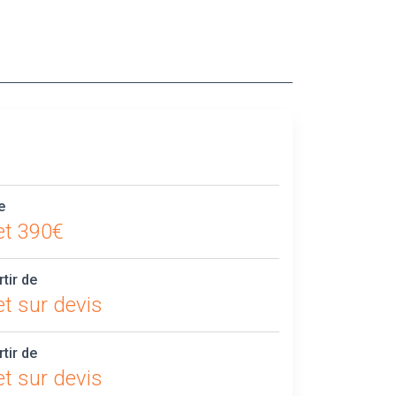
e
et 390€
rtir de
t sur devis
rtir de
t sur devis