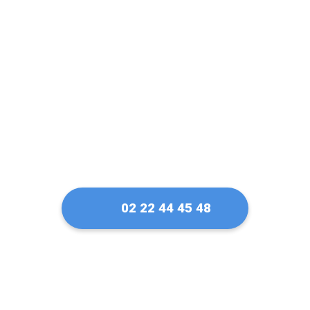
confiance pour ma
serrure Fichet à
Châteauroux
02 22 44 45 48