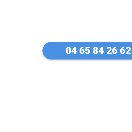
Un artisan serru
à Biviers
04 65 84 26 62