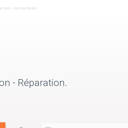
er Isère
>
Serrurier Biviers
on - Réparation.