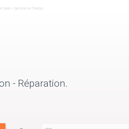
er Isère
>
Serrurier Le Cheylas
on - Réparation.