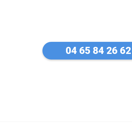
Un artisan serru
à Le Cheylas
04 65 84 26 62