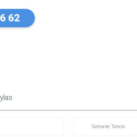
26 62
ylas
Serrurier Tencin