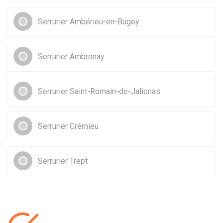
Serrurier Ambérieu-en-Bugey
Serrurier Ambronay
Serrurier Saint-Romain-de-Jalionas
Serrurier Crémieu
Serrurier Trept