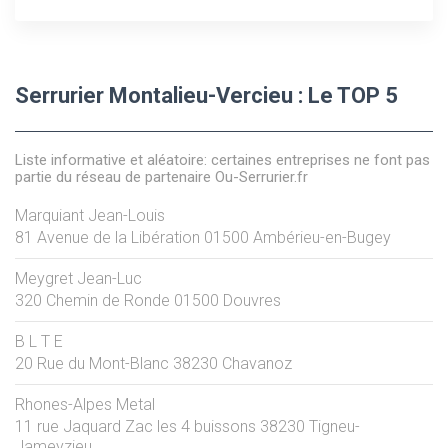
Serrurier Montalieu-Vercieu : Le TOP 5
Liste informative et aléatoire: certaines entreprises ne font pas
partie du réseau de partenaire Ou-Serrurier.fr
Marquiant Jean-Louis
81 Avenue de la Libération
01500
Ambérieu-en-Bugey
Meygret Jean-Luc
320 Chemin de Ronde
01500
Douvres
B L T E
20 Rue du Mont-Blanc
38230
Chavanoz
Rhones-Alpes Metal
11 rue Jaquard Zac les 4 buissons
38230
Tigneu-
Jameyzieu