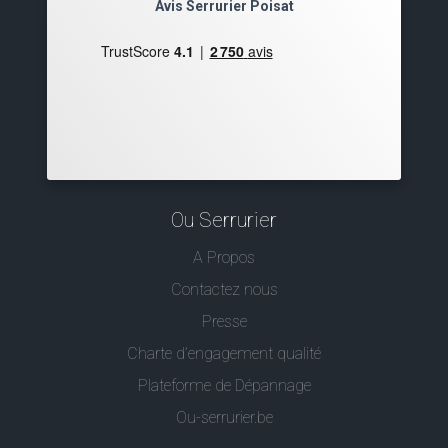
Avis Serrurier Poisat
Ou Serrurier
A Propos
Contactez nous
Presse
Charte d’engagement qualité
Plateforme de Dépannage
Ou-serrurier.be