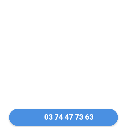
Expert en Volet
Electrique & Volet
Manuel à Dole (39100)
03 74 47 73 63