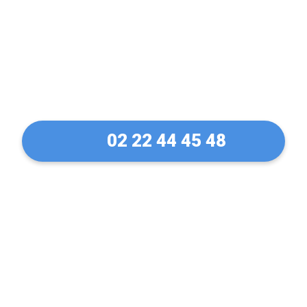
Déblocage et ouverture
de rideaux métallique à
Blain en 30 Min !
02 22 44 45 48